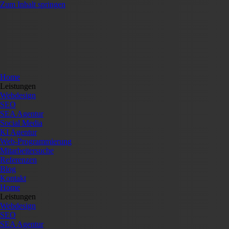
Zum Inhalt springen
Home
Leistungen
Webdesign
SEO
SEA Agentur
Social Media
KI Agentur
Web-Programmierung
Mitarbeitersuche
Referenzen
Blog
Kontakt
Home
Leistungen
Webdesign
SEO
SEA Agentur