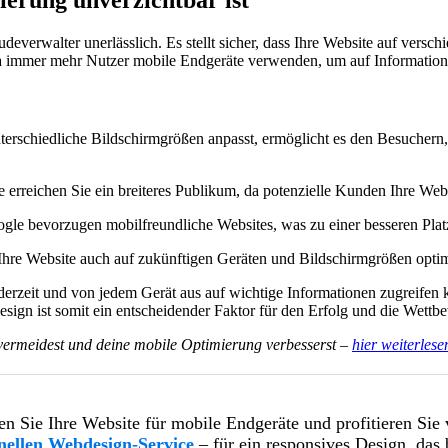
erung unverzichtbar ist
udeverwalter unerlässlich. Es stellt sicher, dass Ihre Website auf ver
 da immer mehr Nutzer mobile Endgeräte verwenden, um auf Information
nterschiedliche Bildschirmgrößen anpasst, ermöglicht es den Besuchern
erreichen Sie ein breiteres Publikum, da potenzielle Kunden Ihre Webs
e bevorzugen mobilfreundliche Websites, was zu einer besseren Platz
s Ihre Website auch auf zukünftigen Geräten und Bildschirmgrößen optim
ederzeit und von jedem Gerät aus auf wichtige Informationen zugreifen
ign ist somit ein entscheidender Faktor für den Erfolg und die Wettbe
 vermeidest und deine mobile Optimierung verbesserst –
hier weiterlese
en Sie Ihre Website für mobile Endgeräte und profitieren Sie
onellen Webdesign-Service
– für ein responsives Design, das b