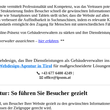
ite vermittelt Professionalität und Kompetenz, was das Vertrauen pote
 Strukturierung finden Besucher schnell die gewünschten Informationen
ie Smartphones und Tablets stellt sicher, dass die Website auf allen P
verbessert die Auffindbarkeit in Suchmaschinen, indem es relevante Ke
andards ermöglicht den Zugang für Menschen mit unterschiedlichen Fähi
Online-Präsenz von Gebäudeverwaltern zu stärken und ihre Dienstleist
everwalter auszeichnen –
hier erfahren
.
**
 Webdesign, das Ihre Dienstleistungen als Gebäudeverwalter ins
Webdesign-Agentur in Tirol
für maßgeschneiderte Lösungen
📞
+43 677 6400 4249
|
📧
office@ipsom.at
ur: So führen Sie Besucher gezielt
ll, um Besucher Ihrer Website gezielt zu den gewünschten Informationen
issen der Zielgruppe gerecht wird.