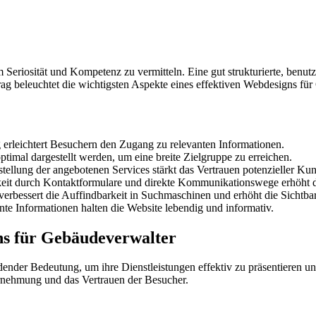
m Seriosität und Kompetenz zu vermitteln. Eine gut strukturierte, benu
ag beleuchtet die wichtigsten Aspekte eines effektiven Webdesigns fü
 erleichtert Besuchern den Zugang zu relevanten Informationen.
ptimal dargestellt werden, um eine breite Zielgruppe zu erreichen.
tellung der angebotenen Services stärkt das Vertrauen potenzieller Ku
keit durch Kontaktformulare und direkte Kommunikationswege erhöht
verbessert die Auffindbarkeit in Suchmaschinen und erhöht die Sichtbar
e Informationen halten die Website lebendig und informativ.
ns für Gebäudeverwalter
dender Bedeutung, um ihre Dienstleistungen effektiv zu präsentieren un
hrnehmung und das Vertrauen der Besucher.